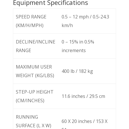
Equipment Specifications
SPEED RANGE
0.5 – 12 mph / 0.5-24.3
(KM/H/MPH)
km/h
DECLINE/INCLINE
0 – 15% in 0.5%
RANGE
increments
MAXIMUM USER
400 lb / 182 kg
WEIGHT (KG/LBS)
STEP-UP HEIGHT
11.6 inches / 29.5 cm
(CM/INCHES)
RUNNING
60 X 20 inches / 153 X
SURFACE (L X W)