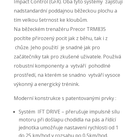
Impact Control (GFX). Oba tyto systémy zajišťují
nadstandardní poddajnou běžeckou plochu a
tím velkou šetrnost ke kloubům.
Na běžeckém trenažéru Precor TRM835
pocítíte přirozený pocit jak z běhu, tak i z
chůze. Jeho použití je snadné jak pro
začátečníky tak pro zkušené uživatele. Používá
robustní komponenty a vytváří pohodlné
prostředí, na kterém se snadno vytváří vysoce
výkonný a energický trénink.
Moderní konstrukce s patentovanými prvky :
Systém IFT DRIVE – přerušuje impulsně sílu
motoru při došlapu chodidla na pás a řídící
jednotka umožňuje nastavení rychlosti od 1
do 25 km/hod v rozsahu po 0,5km/hod.