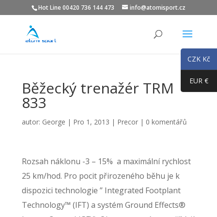
Hot Line 00420 736 144 473
info@atomisport.cz
CZK Kč
EUR €
Běžecký trenažér TRM
833
autor:
George
|
Pro 1, 2013
|
Precor
|
0 komentářů
Rozsah náklonu -3 – 15% a maximální rychlost
25 km/hod. Pro pocit přirozeného běhu je k
dispozici technologie ” Integrated Footplant
Technology™ (IFT) a systém Ground Effects®