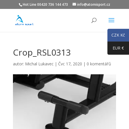
Hot Line 00420 736 144 473
info@atomisport.cz
CZK Kč
EUR €
Crop_RSL0313
autor:
Michal Lukavec
|
Čvc 17, 2020
|
0 komentářů