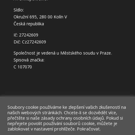
Sídlo:
Okružní 695, 280 00 Kolín V
Česká republika
Ič: 27242609
Dič: Cz27242609
Společnost je vedená u Městského soudu v Praze.
Spisová značka:
C 107070
Můj účet
Domů
Soubory cookie používáme ke zlepšení vašich zkušeností na
našich webových stránkách. Chcete-li se dozvědět více,
Ochrana osobních údajů – GDPR
přečtěte si naše zásady ochrany osobních údajů. Pokud si
nepřejete povolit používání souborů cookie, můžete je
zablokovat v nastavení prohlížeče. Pokračovat.