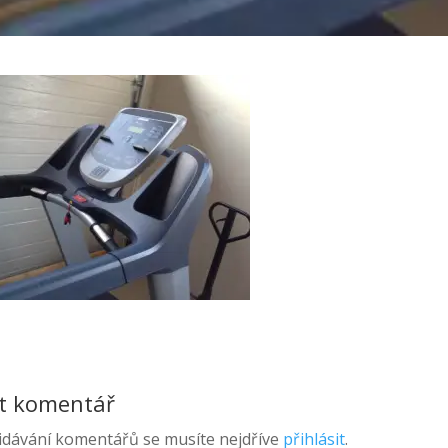
it komentář
idávání komentářů se musíte nejdříve
přihlásit
.