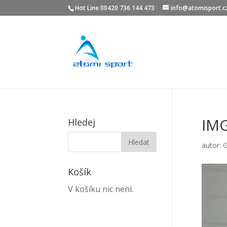
Hot Line 00420 736 144 473
info@atomisport.c
IM
Hledej
autor:
G
Košík
V košíku nic není.