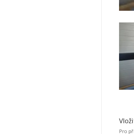
Vlož
Pro př