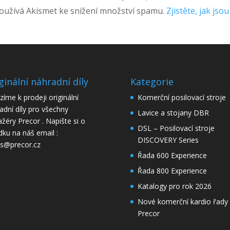
užívá Akismet ke snížení množství spamu.
Zjistěte, jak js
ginální náhradní díly
Kategorie
zíme k prodeji originální
Komerční posilovací stroje
adní díly pro všechny
Lavice a stojany DBR
ažéry Precor . Napište si o
DSL – Posilovací stroje
dku na náš email :
DISCOVERY Series
is@precor.cz
Řada 600 Experience
Řada 800 Experience
Katalogy pro rok 2026
Nové komerční kardio řady
Precor