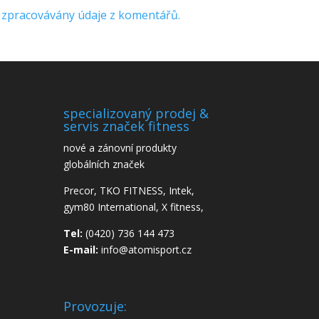
ou zpracovávány údaje z komentářů.
specializovaný prodej &
servis značek fitness
nové a zánovní produkty
globálních značek
Precor, TKO FITNESS, Intek,
gym80 International, X fitness,
Tel:
(0420) 736 144 473
E-mail:
info@atomisport.cz
Provozuje: