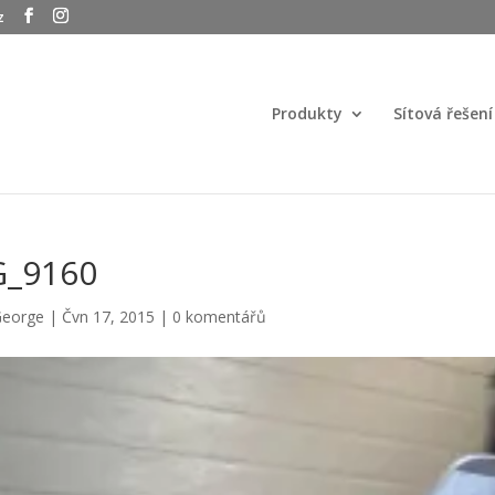
z
Produkty
Sítová řešení
G_9160
eorge
|
Čvn 17, 2015
|
0 komentářů