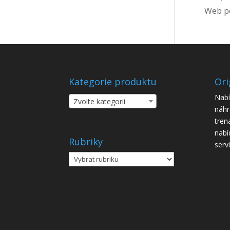
Web po
Kategorie produktu
Ori
Nabí
Zvolte kategorii
náhr
tren
nabí
Rubriky
serv
Rubriky