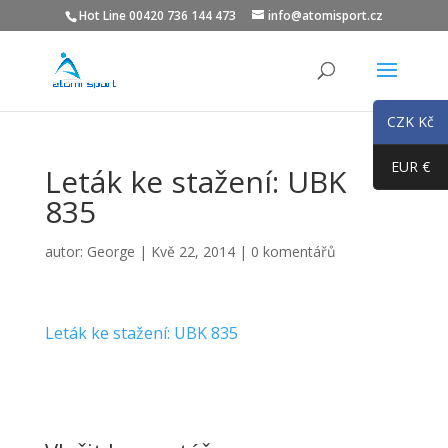
Hot Line 00420 736 144 473
info@atomisport.cz
CZK Kč
EUR €
Leták ke stažení: UBK
835
autor:
George
|
Kvě 22, 2014
|
0 komentářů
Leták ke stažení: UBK 835