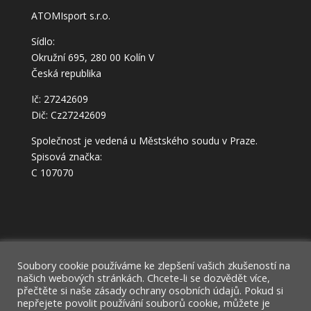
ATOMIsport s.r.o.
Sídlo:
Okružní 695, 280 00 Kolín V
Česká republika
Ič: 27242609
Dič: Cz27242609
Společnost je vedená u Městského soudu v Praze.
Spisová značka:
C 107070
Můj účet
Domů
Soubory cookie používáme ke zlepšení vašich zkušeností na
našich webových stránkách. Chcete-li se dozvědět více,
Ochrana osobních údajů – GDPR
přečtěte si naše zásady ochrany osobních údajů. Pokud si
nepřejete povolit používání souborů cookie, můžete je