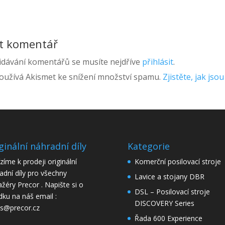
it komentář
idávání komentářů se musíte nejdříve
přihlásit
.
užívá Akismet ke snížení množství spamu.
Zjistěte, jak js
ginální náhradní díly
Kategorie
zíme k prodeji originální
Komerční posilovací stroje
adní díly pro všechny
Lavice a stojany DBR
ažéry Precor . Napište si o
DSL – Posilovací stroje
dku na náš email :
DISCOVERY Series
is@precor.cz
Řada 600 Experience