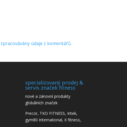
ou zpracovávány údaje z komentářů.
specializovaný prodej &
servis značek fitness
nové a zánovní produkty
globálních značek
Precor, TKO FITNESS, Intek,
gym80 International, X fitness,