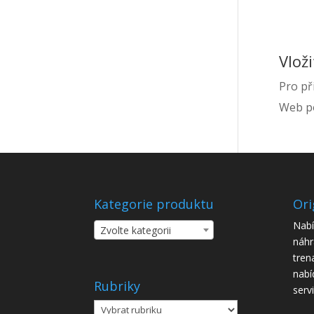
Vlož
Pro př
Web po
Kategorie produktu
Ori
Nabí
Zvolte kategorii
náhr
tren
nabí
Rubriky
serv
Rubriky