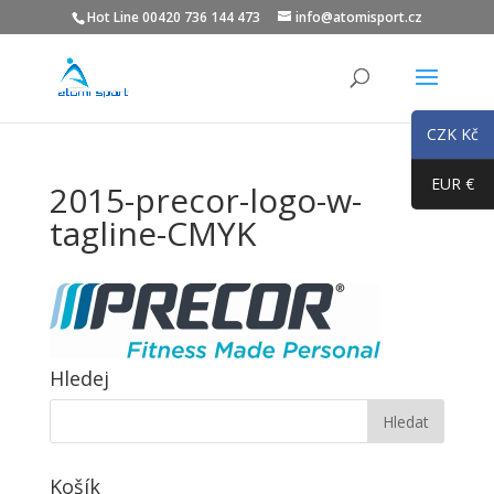
Hot Line 00420 736 144 473
info@atomisport.cz
CZK Kč
EUR €
2015-precor-logo-w-
tagline-CMYK
Hledej
Košík