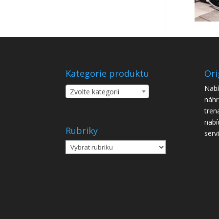
Kategorie produktu
Ori
Nabí
Zvolte kategorii
náhr
tren
nabí
Rubriky
serv
Rubriky