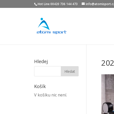
Hot Line 00420 736 144 473
info@atomisport.c
202
Hledej
Košík
V košíku nic není.